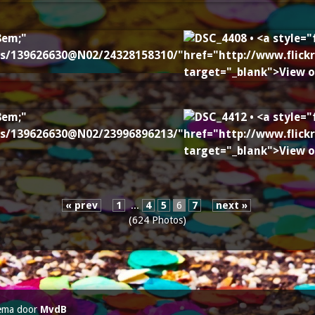
« prev
1
...
4
5
6
7
next »
(624 Photos)
ema door
MvdB