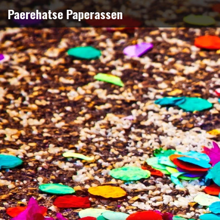
Naar
Paerehatse Paperassen
de
inhoud
springen