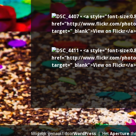
Mogelijk gemaakt door
WordPress
|
Het
Aperture
th