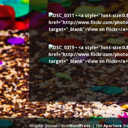
Mogelijk gemaakt door
WordPress
|
Het
Aperture
th