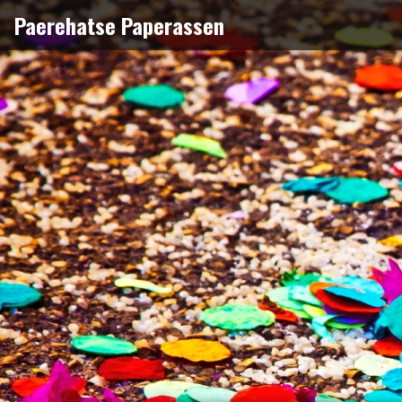
Naar
Paerehatse Paperassen
de
inhoud
springen