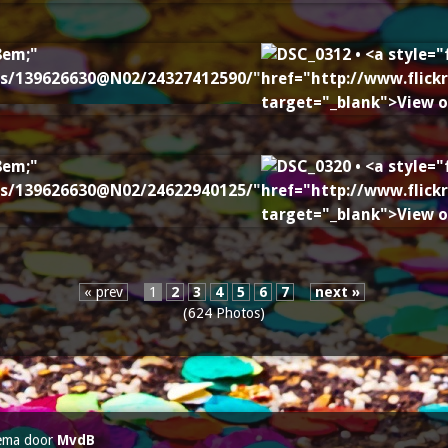
« prev
1
2
3
4
5
6
7
next »
(624 Photos)
ema door
MvdB