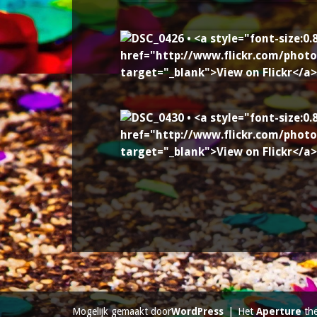
Mogelijk gemaakt door
WordPress
|
Het
Aperture
th