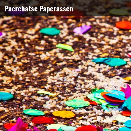
Naar
Paerehatse Paperassen
de
inhoud
springen