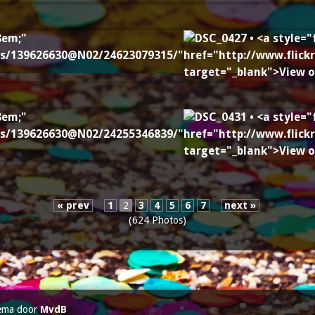
« prev
1
2
3
4
5
6
7
next »
(624 Photos)
ema door
MvdB